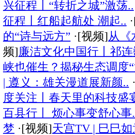
兴征程丨“转折之城”激荡..
征程丨红船起航处 潮起..
·
的“诗与远方”
·[视频]
从《
频]
廉洁文化中国行丨祁连
峡也催生？揭秘生态调度“流
| 遵义：雄关漫道展新颜..
度关注丨春天里的科技盛
百县行丨 烦心事变舒心事.
梦
·[视频]
天宫TV | 巳