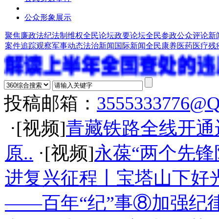
公众形象展示
聚焦廉政法纪
法制维权
全民论坛
政要论坛
全民参政
公众评论
新
案件追踪观察
军事动态
法治新闻
国际新闻
全民康养
医药医疗
残
投稿邮箱：
3555333776@
·[视频]
青藏铁路全线开通
原..
·[视频]
永葆“两个先锋
进复兴征程丨宝塔山下好光
——百年“纪”事⑧加强纪律