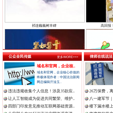
中国检察新闻网.
中国医药新闻网.
一枚“钉子”竟然扎入要害部门
公众全民传媒
律师在线说法
更多/MORE>>>
中国企业新闻网.
域名和官网，企业核..
域名和官网，企业核心价值的
终极体现作者：中国法治新闻
网总编辑亓淦玉..
中国农业新闻网.
违法违规收集个人信息！涉及35款应..
26万保费，
让人工智能成为促进共同繁荣、维护..
八一建军节｜
四部门印发意见推动互联网基础资源..
楼下漏水楼上
中国视频新闻网.