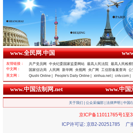
雄关漫道展新颜
“
www.全民网.中国
ww
友情链接：
共产党员网
中央纪委国家监委网站
最高人民法院
最高人民检察
中文网：
国家信访局
人民网
新华网
央视网
央广网
工信部备案查询
公
英文网：
Qiushi Online |
People's Daily Online |
xinhua.net |
cntv.com |
衣柜里的秘密
高速路上
www.中国法制网.net
www.中
关于我们
|
公众采编部
|
法律声明
| 中国
京ICP备11011765号1至3
ICP许可证: 京B2-20251785
广