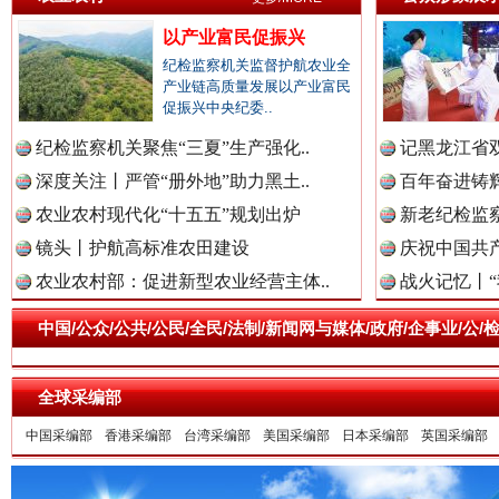
以产业富民促振兴
纪检监察机关监督护航农业全
产业链高质量发展以产业富民
促振兴中央纪委..
纪检监察机关聚焦“三夏”生产强化..
记黑龙江省双
深度关注丨严管“册外地”助力黑土..
百年奋进铸辉
一枚“钉子”竟然扎入要害部门
农业农村现代化“十五五”规划出炉
新老纪检监察
镜头丨护航高标准农田建设
庆祝中国共产
农业农村部：促进新型农业经营主体..
战火记忆丨“
中国/公众/公共/公民/全民/法制/新闻网与媒体/政府/企事业/
全球采编部
中国采编部
香港采编部
台湾采编部
美国采编部
日本采编部
英国采编部