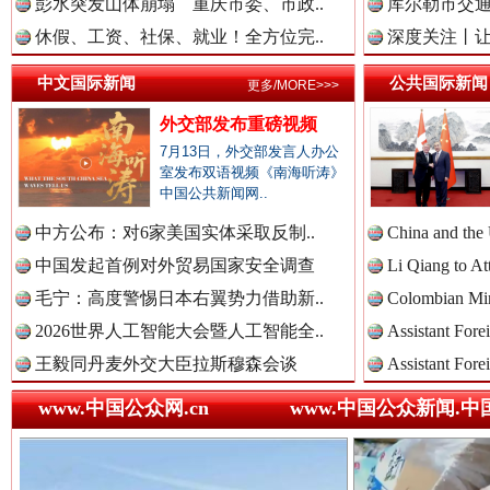
彭水突发山体崩塌 重庆市委、市政..
库尔勒市交通
休假、工资、社保、就业！全方位完..
深度关注丨让
中国法院新闻网.
中文国际新闻
公共国际新闻
更多/MORE>>>
外交部发布重磅视频
中国检察新闻网.
7月13日，外交部发言人办公
室发布双语视频《南海听涛》
中国公共新闻网..
“后车司机肯定在骂我”
全民健身
中方公布：对6家美国实体采取反制..
China and the
中国医药新闻网.
中国发起首例对外贸易国家安全调查
Li Qiang to At
毛宁：高度警惕日本右翼势力借助新..
Colombian Mini
2026世界人工智能大会暨人工智能全..
Assistant Fore
中国企业新闻网.
王毅同丹麦外交大臣拉斯穆森会谈
Assistant Fore
www.中国公众网.cn
www.中国公众新闻.中
中国农业新闻网.