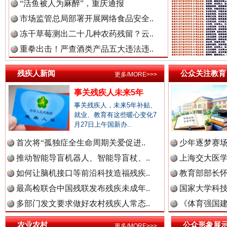
“活鱼被人为麻醉”，重庆通报
市场监管总局部署开展网络食品安全..
冻干草莓测出二十几种农药残留？云..
重拳出击！严查酒类产品五大违法违..
三年瞒报超千万 隐匿收入偷税被查处..
残疾人新闻
公众关注教育
更多/MORE>>>
事关残疾人未来5年
事关残疾人，未来5年补贴、
就业、教育有这些暖心变化7
月27日上午国新办..
首次将“孤独症全生命周期关爱促进..
少年逐梦赛场
推动智能导盲机器人、智能导盲杖、..
上海交大医
如何让脑机接口等前沿科技造福残疾..
教育部部长怀
祁连巍巍树丰碑
高回报
最高检联合中国残联发布残疾未成年..
国家大学科技
多部门发文要求做好农村残疾人常态..
《体育强国建
农业农村
公众形象展
更多/MORE>>>