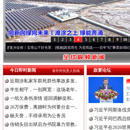
1
2
3
4
5
6
7
8
9
10
程丨宝塔山下好光景..
·[视频]
因党而生 为党而战——百年“纪”事⑧加强纪律..
·[视频]
牢
“后车司机肯定在骂我”
全民健身
今日即时新闻
政要论坛
省市州负责人投稿
近期涉私家车群死群伤事故多发..
习
半生相守，一别两宽：这场老年..
工
一纸欠条伤亲情 巡回调解促和..
主
26万保费，离婚时为何要分走一..
习近平同斯洛伐
杨天誉，不得录用为公务员
习近平同巴西总
传销头目出狱后办书院暴力管教..
习近平在2026