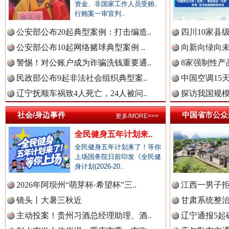
资金、非国家工作人员受贿、
中国公众新闻网.
行贿案一审宣判..
公安部公布20起典型案例：打击编造..
四川10家县
公安部公布10起网络赌球典型案例 ..
向新向绿向未
中国公民新闻网.
春天里的科技盛宴
警惕！对公账户成为诈骗洗钱重要通..
8家强制性产
民政部公布9起非法社会组织典型案..
中国空调15
辽宁抚顺车祸致4人死亡，24人被问..
探访我国规模
中国公共新闻网.
社会/身边事件
中国省市公众
更多/MORE>>>
全民健身五年计划来..
全民健身五年计划来了！等你
中国法制新闻网.
上场国务院日前印发《全民健
身计划(2026-20..
2026年阿坝州“萌芽杯·希望杯”三..
江西一男子拒
巳巳如意，开工大吉！
三轮上
中国法治新闻网.
镜头丨大暑三秋近
甘肃系统整治
主动投案！贵州习酒总经理助理、酒..
辽宁通报5起