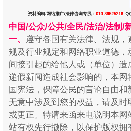
资料编辑/网络推广/法律咨询专线：
010-89525216
QQ
春天里的科技盛宴
中国/公众/公共/全民/法治/法
一、
遵守各国有关法律、法规，
规及行业规定和网络职业道德，
间接引起的给他人或（单位）造
递假新闻造成社会影响的，本网
国宪法，保障公民的言论自由和
无意中涉及到您的权益，请及时
巳巳如意，开工大吉！
三轮上
或更正。特请来函来电说明本网
站有权先行撤除，以保护版权拥有者