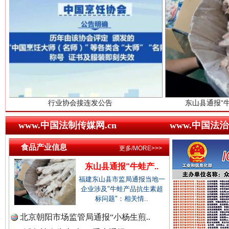
世界屋脊 天路回响
永
中国视频新闻网.
中国廉政法纪网.
行业协会接连发公告
东山县通报“牛蛙产品抗生素超
www.中国法制传媒网.cn
www.中国法治
中国律师在线.中
红船起航处 潮起向未来
广州首
食品产业信息
更多/MORE>>>
东山县通报“牛蛙产..
中国参政网.中
福建东山县市监局通报当地一
企业涉及"牛蛙产品抗生素超
标问题"：相关情..
北京朝阳市场监管局通报“小杨生煎..