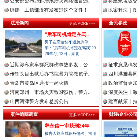
公安部公布25起涉汛涉灾网络谣言违..
将建筑垃圾
辟谣！工信部没有发布过这个文件！
以案释法｜图“
雄关漫道展新颜
“
法治新闻
全民参政
中国廉政法纪网.
更多/MORE>>>
“后车司机肯定在骂..
男子在高速快车道急刹停
车："后车司机肯定在骂我"20
中国律师在线.中
26年7月13日，湖北..
近期涉私家车群死群伤事故多发，公..
征求意见稿发
传销头目出狱后办书院暴力管教孩子..
四川洪雅县同
中国参政网.中
青岛市黄岛区通报一起火情
政治监督更
河南郑州一市场火灾致2死2伤，警方..
深度关注丨
衣柜里的秘密
高速路上
山西河津警方发布悬赏公告
建言献策丨持
中国全民新闻网.
案件追踪调查
财经/企业公
更多/MORE>>>
释永信一审获刑24年
被告人刘应成职务侵占、挪用