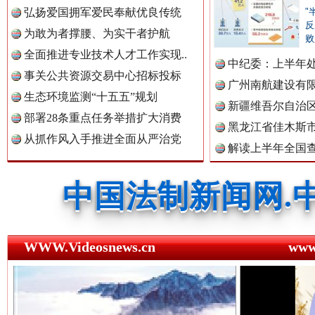
弘扬爱国拥军爱民奉献优良传统
"
中国公民新闻网.
反
为敢为者撑腰、为实干者护航
败
全面推进专业技术人才工作实现..
中纪委：上半年处
事关公共资源交易中心招标投标
中国公共新闻网.
广州南航建设有
生态环境监测“十五五”规划
三年瞒报超千万 隐匿收入偷税被查处..
新疆维吾尔自治
部署28条重点任务举措扩大消费
黑龙江省佳木斯
从抓作风入手推进全面从严治党
解读上半年全国
中国法制新闻网.
数据
中国法治新闻网.
WWW.Videosnews.cn
ww
中国法院新闻网.
祁连巍巍树丰碑
高回报