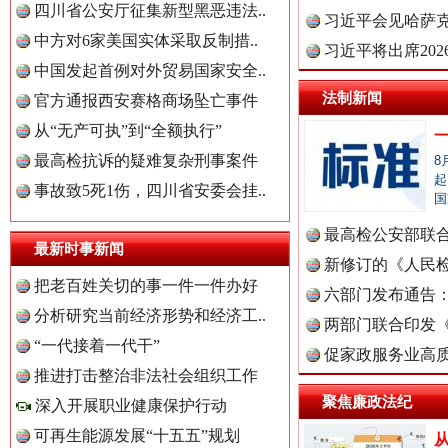
四川省公安厅征集新型黑恶违法..
理高级..
习近平会见哈萨
中方对6家美国实体采取反制措..
习近平将出席20
世界屋脊 天路回响
永
中国发起首例对外贸易国家安全..
球治理..
法制新闻
官方通报西安赛格商场坠亡事件
从“无产可执”到“全额执行”
最高检抗诉的疑难复杂刑事案件
8
起
事故致5死1伤，四川省安委会挂..
国
最高检公安部联
最新时事新闻
周岁未..
新修订的《人民
中国全民新闻网.
把老百姓关切的事一件一件办好
布
六部门发布通告
分析研究当前经济形势和经济工..
红船起航处 潮起向未来
广州首
两部门联合印发
“一代接着一代干”
定》
促家政服务业高质
推进打击整治非法社会组织工作
中国公众新闻网.
聚焦廉政法纪
深入开展职业健康保护行动
可再生能源发展“十五五”规划