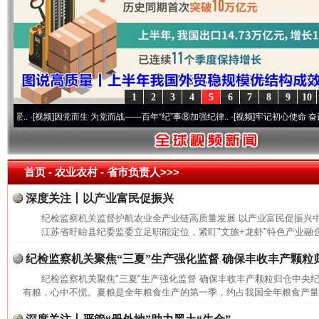
1
2
3
4
5
6
7
8
9
10
·[视频]
因党而生 为党而战——百年“纪”事⑧加强纪律..
·[视频]
牢记初心使命 奋进复兴征
首页
- 农业农村 -
省市负责人>>>
深度关注丨以产业富民促振兴
纪检监察机关监督护航农业全产业链高质量发展 以产业富民促振兴
江苏省盱眙县纪委监委立足职能定位，紧盯"文旅+龙虾"特色产业融合
纪检监察机关聚焦“三夏”生产强化监督 确保丰收丰产颗粒
纪检监察机关聚焦"三夏"生产强化监督 确保丰收丰产颗粒归仓中央
网上购药对药下症？
有粮，心中不慌。夏粮是全年粮食生产的第一季，约占我国全年粮食产量的