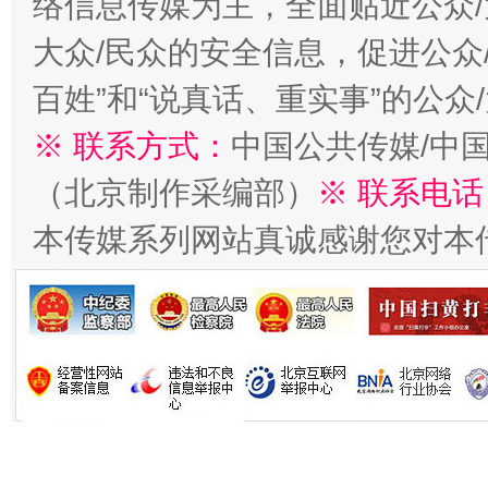
络信息传媒为主，全面贴近公众/
大众/民众的安全信息，促进公众
生
百姓”和“说真话、重实事”的公众
“刷贴”乱象丛生
※ 联系方式：
中国公共传媒/中
（北京制作采编部）
※ 联系电话
本传媒系列网站真诚感谢您对本
揭批美国五大"原罪"
"炒