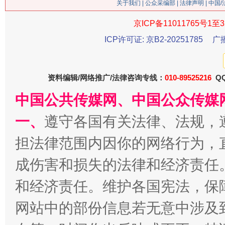
关于我们
|
公众采编部
|
法律声明
| 中国
京ICP备11011765号1至3
ICP许可证: 京B2-20251785
广
生
“刷贴”乱象丛生
资料编辑/网络推广/法律咨询专线：
010-89525216
QQ
中国公共传媒网、中国公众传媒
一、
遵守各国有关法律、法规，
担法律范围内因你的网络行为，
成伤害和损失的法律和经济责任
和经济责任。维护各国宪法，保
揭批美国五大"原罪"
"炒
网站中的部份信息若无意中涉及