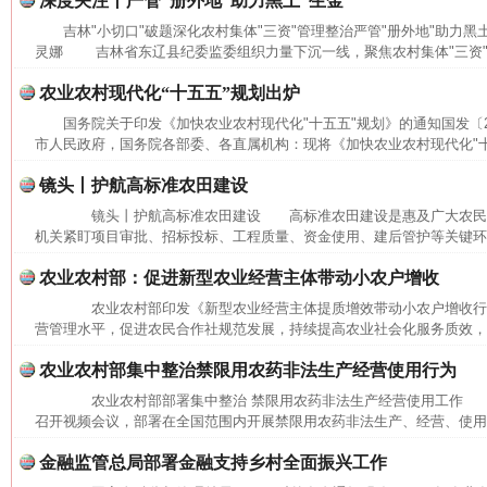
深度关注丨严管“册外地”助力黑土“生金”
吉林"小切口"破题深化农村集体"三资"管理整治严管"册外地"助力黑
灵娜 吉林省东辽县纪委监委组织力量下沉一线，聚焦农村集体"三资"管
农业农村现代化“十五五”规划出炉
国务院关于印发《加快农业农村现代化"十五五"规划》的通知国发〔20
市人民政府，国务院各部委、各直属机构：现将《加快农业农村现代化"十五
镜头丨护航高标准农田建设
镜头丨护航高标准农田建设 高标准农田建设是惠及广大农民
机关紧盯项目审批、招标投标、工程质量、资金使用、建后管护等关键环节
这是一记警钟！
谢
农业农村部：促进新型农业经营主体带动小农户增收
农业农村部印发《新型农业经营主体提质增效带动小农户增收行
营管理水平，促进农民合作社规范发展，持续提高农业社会化服务质效，加
农业农村部集中整治禁限用农药非法生产经营使用行为
农业农村部部署集中整治 禁限用农药非法生产经营使用工作 本
召开视频会议，部署在全国范围内开展禁限用农药非法生产、经营、使用集
金融监管总局部署金融支持乡村全面振兴工作