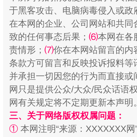
站台名比不上好声名
于黑客攻击、电脑病毒侵入或政
在本网的企业、公司网站和共同
致的任何事态后果；
⑹
本网在各
责情形；
⑺
你在本网站留言的内
条款方可留言和反映投诉报料等
并承担一切因您的行为而直接或
网只是提供公众/大众/民众话语
漫山遍野的桃花与雪山、麦地、白藏房
除了
网有关规定将不定期更新本声明
三、关于网络版权权属问题：
①
本网注明“来源：XXXXXXX网