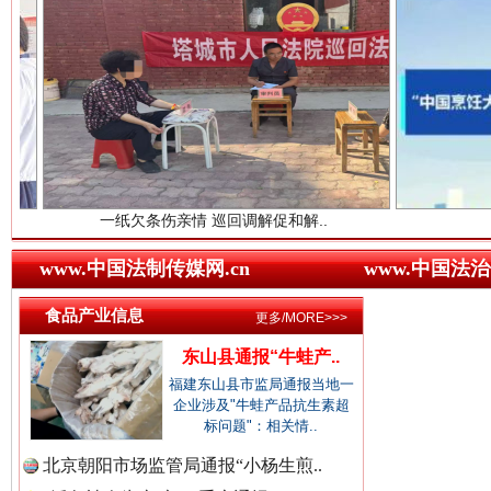
中国廉政法纪网.
中国律师在线.中
三年瞒报超千万 隐匿收入偷税被查处..
一纸欠条伤亲情 巡回调解促和解..
行业协会接连
中国参政网.中
www.中国法制传媒网.cn
www.中国法治
食品产业信息
更多/MORE>>>
东山县通报“牛蛙产..
福建东山县市监局通报当地一
企业涉及"牛蛙产品抗生素超
标问题"：相关情..
北京朝阳市场监管局通报“小杨生煎..