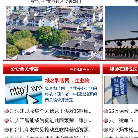
中国医药新闻网.
中国企业新闻网.
雄关漫道展新颜
“
中国农业新闻网.
公众全民传媒
律师在线说法
更多/MORE>>>
域名和官网，企业核..
域名和官网，企业核心价值的
终极体现作者：中国法治新闻
中国视频新闻网.
网总编辑亓淦玉..
违法违规收集个人信息！涉及35款应..
26万保费，
衣柜里的秘密
高速路上
让人工智能成为促进共同繁荣、维护..
八一建军节｜
中国廉政法纪网.
四部门印发意见推动互联网基础资源..
楼下漏水楼上