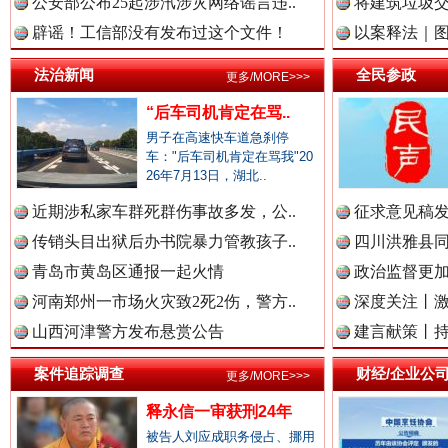
公安部公布25起涉汛涉灾网络谣言违..
将建筑垃圾
辟谣！工信部没有发布过这个文件！
以案释法｜图“
中国律师在线.中
法治新闻
全民参政
更多/MORE>>>
“后车司机肯定在骂..
男子在高速快车道急刹停
中国参政网.中
车："后车司机肯定在骂我"20
26年7月13日，湖北..
春天里的科技盛宴
近期涉私家车群死群伤事故多发，公..
征求意见稿发
传销头目出狱后办书院暴力管教孩子..
四川洪雅县同
中国全民新闻网.
青岛市黄岛区通报一起火情
政治监督更
河南郑州一市场火灾致2死2伤，警方..
深度关注丨
山西河津警方发布悬赏公告
建言献策丨持
中国公众新闻网.
案件追踪调查
财经/企业公
更多/MORE>>>
释永信一审获刑24年
被告人刘应成职务侵占、挪用