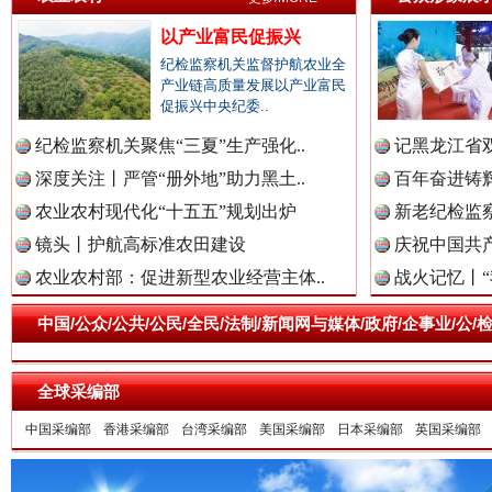
以产业富民促振兴
纪检监察机关监督护航农业全
产业链高质量发展以产业富民
雄关漫道展新颜
“
促振兴中央纪委..
纪检监察机关聚焦“三夏”生产强化..
记黑龙江省双
深度关注丨严管“册外地”助力黑土..
百年奋进铸辉
农业农村现代化“十五五”规划出炉
新老纪检监察
镜头丨护航高标准农田建设
庆祝中国共产
农业农村部：促进新型农业经营主体..
战火记忆丨“
中国/公众/公共/公民/全民/法制/新闻网与媒体/政府/企事业/
衣柜里的秘密
高速路上
全球采编部
中国采编部
香港采编部
台湾采编部
美国采编部
日本采编部
英国采编部