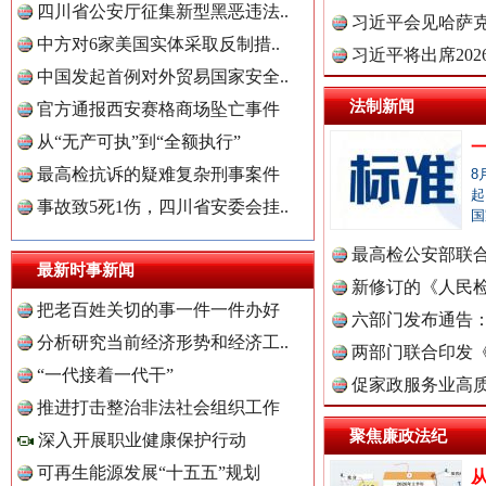
四川省公安厅征集新型黑恶违法..
理高级..
习近平会见哈萨
中方对6家美国实体采取反制措..
习近平将出席20
中国发起首例对外贸易国家安全..
球治理..
法制新闻
官方通报西安赛格商场坠亡事件
从“无产可执”到“全额执行”
最高检抗诉的疑难复杂刑事案件
8
中国全民新闻网.
起
事故致5死1伤，四川省安委会挂..
国
三年瞒报超千万 隐匿收入偷税被查处..
最高检公安部联
最新时事新闻
中国公众新闻网.
周岁未..
新修订的《人民
把老百姓关切的事一件一件办好
布
六部门发布通告
分析研究当前经济形势和经济工..
两部门联合印发
“一代接着一代干”
中国公民新闻网.
定》
促家政服务业高质
推进打击整治非法社会组织工作
聚焦廉政法纪
深入开展职业健康保护行动
可再生能源发展“十五五”规划