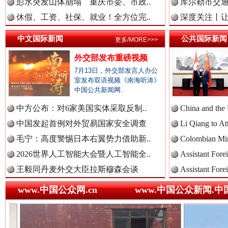
彭水突发山体崩塌 重庆市委、市政..
库尔勒市交通
中国检察新闻网.
休假、工资、社保、就业！全方位完..
深度关注丨让
中文国际新闻
公共国际新闻
更多/MORE>>>
世界屋脊 天路回响
永
中国医药新闻网.
外交部发布重磅视频
7月13日，外交部发言人办公
室发布双语视频《南海听涛》
中国公共新闻网..
中国企业新闻网.
中方公布：对6家美国实体采取反制..
China and the
中国发起首例对外贸易国家安全调查
Li Qiang to At
毛宁：高度警惕日本右翼势力借助新..
Colombian Mini
中国农业新闻网.
2026世界人工智能大会暨人工智能全..
Assistant Fore
王毅同丹麦外交大臣拉斯穆森会谈
Assistant Fore
红船起航处 潮起向未来
广州首
www.中国公众网.cn
www.中国公众新闻.中
中国视频新闻网.