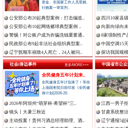
中国公民新闻网.
资金、非国家工作人员受贿、
巳巳如意，开工大吉！
三轮上
行贿案一审宣判..
公安部公布20起典型案例：打击编造..
四川10家县
中国公共新闻网.
公安部公布10起网络赌球典型案例 ..
向新向绿向未
警惕！对公账户成为诈骗洗钱重要通..
8家强制性产
民政部公布9起非法社会组织典型案..
中国空调15
中国法制新闻网.
辽宁抚顺车祸致4人死亡，24人被问..
探访我国规模
社会/身边事件
中国省市公众
更多/MORE>>>
全民健身五年计划来..
中国法治新闻网.
“后车司机肯定在骂我”
全民健身五年计划来了！等你
全民健身
上场国务院日前印发《全民健
身计划(2026-20..
2026年阿坝州“萌芽杯·希望杯”三..
江西一男子拒
中国法院新闻网.
镜头丨大暑三秋近
甘肃系统整治
主动投案！贵州习酒总经理助理、酒..
辽宁通报5起