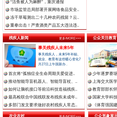
祁连巍巍树丰碑
高回报
“活鱼被人为麻醉”，重庆通报
市场监管总局部署开展网络食品安全..
冻干草莓测出二十几种农药残留？云..
重拳出击！严查酒类产品五大违法违..
残疾人新闻
公众关注教育
更多/MORE>>>
事关残疾人未来5年
事关残疾人，未来5年补贴、
就业、教育有这些暖心变化7
月27日上午国新办..
一枚“钉子”竟然扎入要害部门
首次将“孤独症全生命周期关爱促进..
少年逐梦赛场
推动智能导盲机器人、智能导盲杖、..
上海交大医
如何让脑机接口等前沿科技造福残疾..
教育部部长怀
最高检联合中国残联发布残疾未成年..
国家大学科技
多部门发文要求做好农村残疾人常态..
《体育强国建
农业农村
公众形象展
更多/MORE>>>