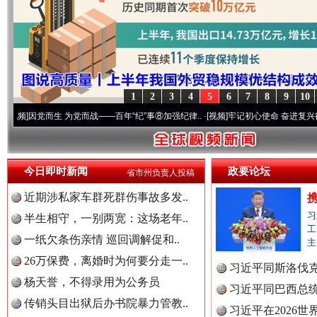
1
2
3
4
5
6
7
8
9
10
世界屋脊 天路回响
永
生 为党而战——百年“纪”事⑧加强纪律..
·[视频]
牢记初心使命 奋进复兴征程丨“转折之城
今日即时新闻
政要论坛
省市州负责人投稿
近期涉私家车群死群伤事故多发..
习
半生相守，一别两宽：这场老年..
工
一纸欠条伤亲情 巡回调解促和..
主
26万保费，离婚时为何要分走一..
习近平同斯洛伐
杨天誉，不得录用为公务员
红船起航处 潮起向未来
习近平同巴西总
广州首
传销头目出狱后办书院暴力管教..
习近平在2026