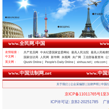
春天里的科技盛宴
www.全民网.中国
ww
友情链接：
共产党员网
中央纪委国家监委网站
最高人民法院
最高人民检察
中文网：
国家信访局
人民网
新华网
央视网
央广网
工信部备案查询
公
英文网：
Qiushi Online |
People's Daily Online |
xinhua.net |
cntv.com |
www.中国法制网.net
www.中
关于我们
|
公众采编部
|
法律声明
| 中国
京ICP备11011765号1至3
ICP许可证: 京B2-20251785
广
巳巳如意，开工大吉！
三轮上