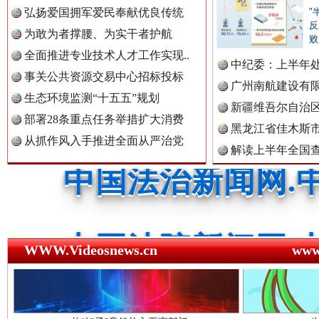
中国公共新闻网.
弘扬爱国拥军爱民奉献优良传统
"
反
祁连巍巍树丰碑
高回报
为敢为者撑腰、为实干者护航
败
全面推进专业技术人才工作实现..
中纪委：上半年处
中国法制新闻网.
事关公共资源交易中心招标投标
广州南航建设有
生态环境监测“十五五”规划
新疆维吾尔自治
部署28条重点任务举措扩大消费
黑龙江省佳木斯
中国法治新闻网.
从抓作风入手推进全面从严治党
解读上半年全国
数据
中国法院新闻网.
一枚“钉子”竟然扎入要害部门
WWW.Videosnews.cn
ww
中国检察新闻网.