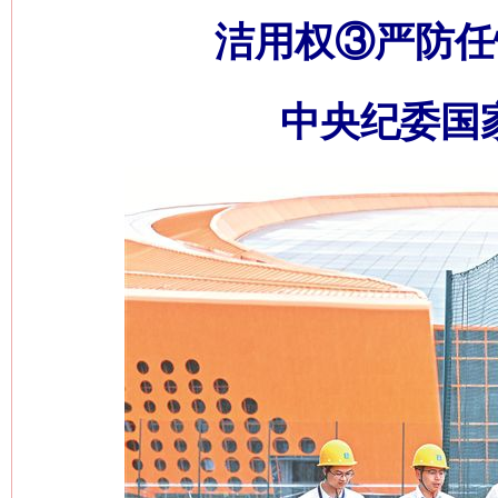
洁用权③严防任
中央纪委国