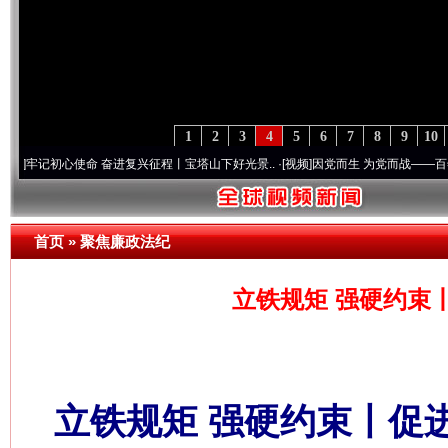
1
2
3
4
5
6
7
8
9
10
心使命 奋进复兴征程丨宝塔山下好光景..
·[视频]
因党而生 为党而战——百年“纪”事⑧加
首页
»
聚焦廉政法纪
立铁规矩 强硬约束
立铁规矩 强硬约束丨促