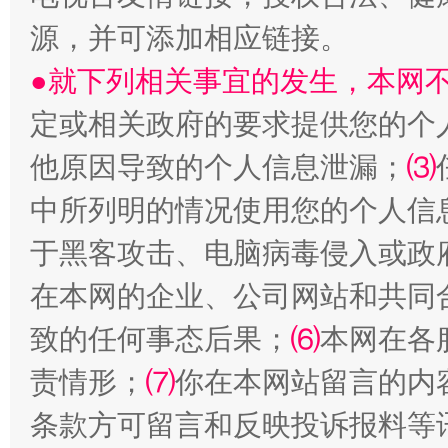
源，并可添加相应链接。
●就下列相关事宜的发生，本网
定或相关政府的要求提供您的个
生
他原因导致的个人信息泄漏；
⑶
“刷贴”乱象丛生
中所列明的情况使用您的个人信
于黑客攻击、电脑病毒侵入或政
在本网的企业、公司网站和共同
致的任何事态后果；
⑹
本网在各
责情形；
⑺
你在本网站留言的内
条款方可留言和反映投诉报料等
揭批美国五大"原罪"
"炒