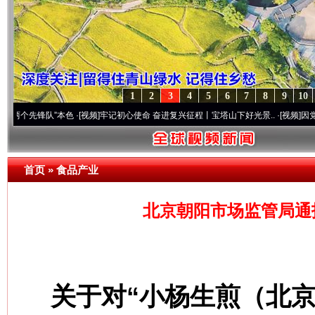
1
2
3
4
5
6
7
8
9
10
锋队”本色
·[视频]
牢记初心使命 奋进复兴征程丨宝塔山下好光景..
·[视频]
因党而生 为党
首页
»
食品产业
北京朝阳市场监管局通
关于对“小杨生煎（北京