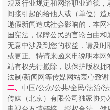
规及行业规定和网络职业道德，
间接引起的给他人或（单位）造
今
在谋一域中谋全局
递假新闻造成社会影响的，本网
国宪法，保障公民的言论自由和
无意中涉及到您的权益，请及时
或更正。特请来函来电说明本网
站有权先行撤除，以保护版权拥有者
法制/新闻网等传媒网站衷心致谢
习近平的博鳌关键词
魏明亮
二、
中国/公众/公共/全民/法治
传媒（北京）有限公司独家协办
电视台友情链接，授权合法、健