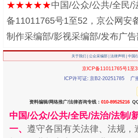
★★★★★
中国/公众/公共/全民/
备11011765号1至52，京公网安备：
制作采编部/影视采编部/发布广告
关于我们
|
公众采编部
|
法律声明
| 中国
京ICP备11011765号1至3
这是一记警钟！
谢
ICP许可证: 京B2-20251785
广
资料编辑/网络推广/法律咨询专线：
010-89525216
QQ
中国/公众/公共/全民/法治/法
一、
遵守各国有关法律、法规，