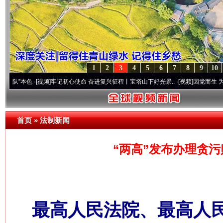
1
2
3
4
5
6
7
8
9
10
色
·[视频]
牢记初心使命 奋进复兴征程丨宝塔山下好光景..
·[视频]
因党而生 为党而战——
首页
»
法制新闻
“两高”发布办理贪
最高人民法院、最高人