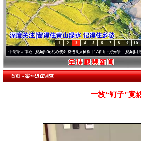
1
2
3
4
5
6
7
8
9
10
先锋队”本色
·[视频]
牢记初心使命 奋进复兴征程丨宝塔山下好光景..
·[视频]
因党而生 为
首页
»
案件追踪调查
一枚“钉子”竟