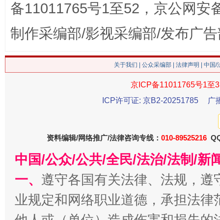
备11011765号1至52，京公网安备：
制作采编部/影视采编部/发布广告
这是一记警钟！
谢
关于我们
|
公众采编部
|
法律声明
| 中国
京ICP备11011765号1至3
ICP许可证: 京B2-20251785
广
资料编辑/网络推广/法律咨询专线：
010-89525216
QQ
中国/公众/公共/全民/法治/法制/
一、
遵守各国有关法律、法规，遵
今
在谋一域中谋全局
业规定和网络职业道德，承担法律
他人或（单位）造成伤害和损失的