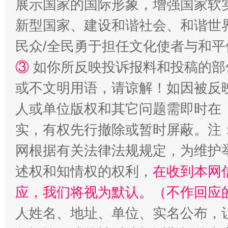
展示国家的国际形象，增强国家软
新型国家、建设和谐社会、和谐世界
民众/全民勇于担任文化使者与和
③
如你所反映投诉报料和投稿的部
或不文明用语，请谅解！如因被反
漫山遍野的桃花与雪山、麦地、白藏房
除了
人或单位版权和其它问题需即时在
实，有权先行撤除或暂时屏蔽。注
网根据有关法律法规规定，为维护
述权和知情权的权利，
在收到本网
应，我们将视为默认。（不作回应
人姓名、地址、单位、实名公布，让