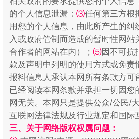
相关政府的要求提供您的个人信息
生
“刷贴”乱象丛生
的个人信息泄漏；
⑶
任何第三方根
用您的个人信息，由此所产生的纠
入或政府管制而造成的暂时性网站
合作者的网站在内）；
⑸
因不可抗
款及声明中列明的使用方式或免责
报料信息人承认本网所有条款方可
已经阅读本网条款并承担一切因您
揭批美国五大"原罪"
"炒
网无关。本网只是提供公众/公民/
互联网法律法规及行业规定和国际
三、关于网络版权权属问题：